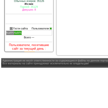
Обычных юзеров: 35126
Из них
Парней: 35129
Девушек: 8
Гости сайта
Пользователи
NaN%
NaN%
Всего —
Пользователи, посетившие
сайт за текущий день :
Администрация не несёт ответственности за содержащиеся файлы на данном порта
Все материалы на сайте принадлежат исключительно их владельцам!