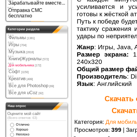
Зарабатывайте вместе...
усиливается и ус
Отправка СМС
готовы к жёсткой ат
бесплатно
Путь к победе буде
тактику сражения 
Категории раздела
удары по неприяте
Фильмы
[1381]
Игры
Жанр
: Игры, Java, 
[704]
Музыка
[2818]
Размер экрана:
12
Книги|Журналы
[572]
240x320
Для мобильника
[172]
Общий размер фа
Софт
[1150]
Производитель
: D
Креатив
[499]
Язык
: Английский
Все для Photoshop
[69]
Все для uCoz
[92]
Скачать 
Наш опрос
Скачат
Оцените мой сайт
(Всего ответов: 63)
Категория
:
Для мобил
Отлично
Просмотров
:
399
|
Заг
Хорошо
Неплохо