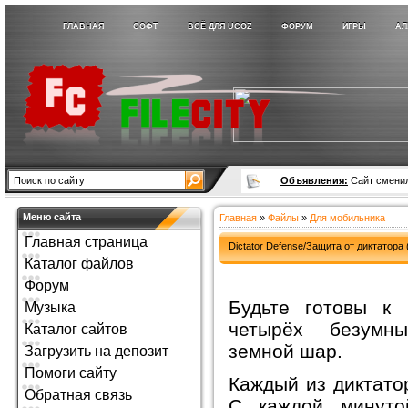
ГЛАВНАЯ
СОФТ
ВСЁ ДЛЯ UCOZ
ФОРУМ
ИГРЫ
АЛ
Объявления:
Сайт сменил
Меню сайта
Главная
»
Файлы
»
Для мобильника
Главная страница
Dictator Defense/Защита от диктатора 
Каталог файлов
Форум
Будьте готовы к
Музыка
четырёх безумны
Каталог сайтов
земной шар.
Загрузить на депозит
Помоги сайту
Каждый из диктато
Обратная связь
С каждой минуто