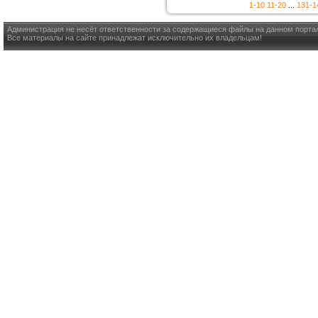
1-10
11-20
...
131-1
Администрация не несёт ответственности за содержащиеся файлы на данном порта
Все материалы на сайте принадлежат исключительно их владельцам!