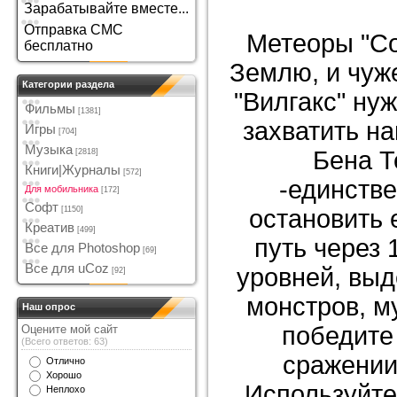
Зарабатывайте вместе...
Отправка СМС
Метеоры "Co
бесплатно
Землю, и чуж
Категории раздела
"Вилгакс" нуж
Фильмы
[1381]
захватить на
Игры
[704]
Музыка
Бена Т
[2818]
Книги|Журналы
[572]
-единстве
Для мобильника
[172]
Софт
[1150]
остановить 
Креатив
[499]
путь через
Все для Photoshop
[69]
Все для uCoz
уровней, выд
[92]
монстров, му
Наш опрос
победите
Оцените мой сайт
(Всего ответов: 63)
сражении
Отлично
Хорошо
Используйте
Неплохо