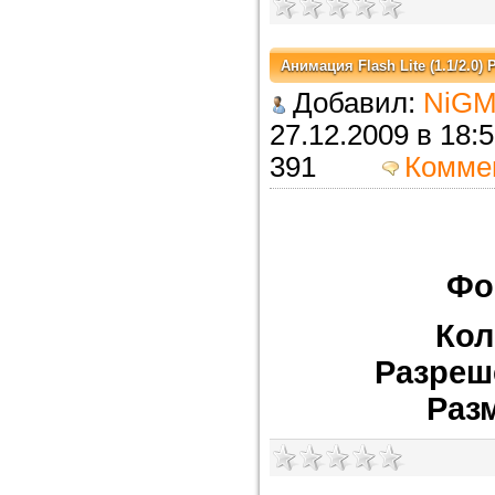
Анимация Flash Lite (1.1/2.0) P
Добавил:
NiGM
27.12.2009 в 
391
Комме
Фо
Кол
Разреш
Раз