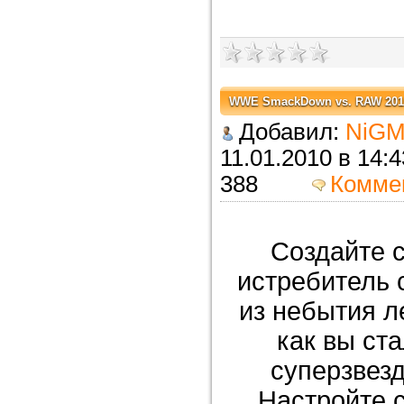
WWE SmackDown vs. RAW 2010 
Добавил:
NiGM
11.01.2010 в 
388
Комме
Создайте 
истребитель 
из небытия л
как вы ст
суперзвез
Настройте с