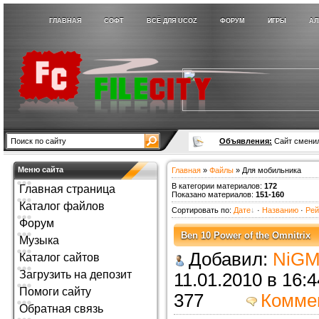
ГЛАВНАЯ
СОФТ
ВСЁ ДЛЯ UCOZ
ФОРУМ
ИГРЫ
АЛ
Объявления:
Сайт сменил
Меню сайта
Главная
»
Файлы
» Для мобильника
В категории материалов
:
172
Главная страница
Показано материалов
:
151-160
Каталог файлов
Сортировать по
:
Дате
·
Названию
·
Рей
Форум
Ben 10 Power of the Omnitrix
Музыка
Добавил:
NiGM
Каталог сайтов
Загрузить на депозит
11.01.2010 в 
Помоги сайту
377
Комме
Обратная связь