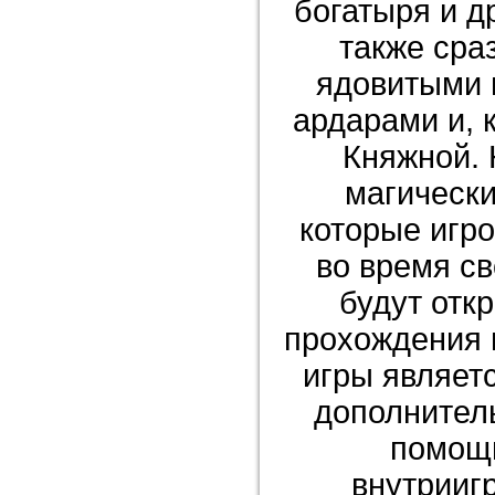
богатыря и д
также сра
ядовитыми 
ардарами и, 
Княжной. 
магически
которые игро
во время св
будут отк
прохождения 
игры являет
дополнител
помощ
внутрииг