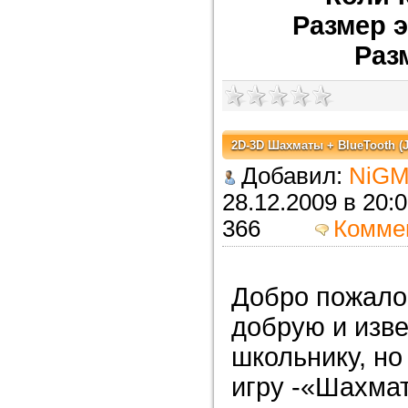
Размер э
Раз
2D-3D Шахматы + BlueTooth (J
Добавил:
NiGM
28.12.2009 в 
366
Комме
Добро пожалов
добрую и изв
школьнику, но
игру -«Шахмат