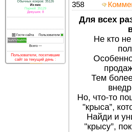
Обычных юзеров: 35126
358
Комме
Из них
Парней: 35129
Девушек: 8
Для всех ра
Гости сайта
Пользователи
Не кто не
NaN%
NaN%
Всего —
пол
Пользователи, посетившие
Особенно
сайт за текущий день :
продаж
Тем более
внедр
Но, что-то по
"крыса”, кот
Найди и ун
"крысу”, по