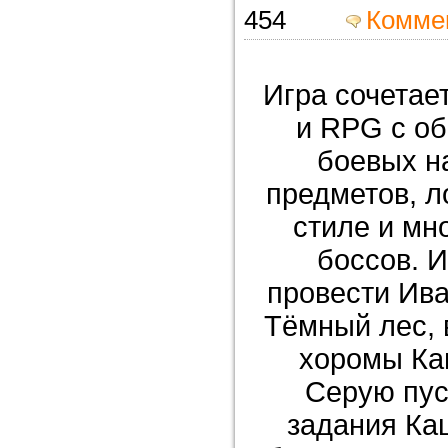
454
Комме
Игра сочетае
и RPG с о
боевых н
предметов, л
стиле и мн
боссов. И
провести Ива
Тёмный лес, 
хоромы Ка
Серую пус
задания Кащ