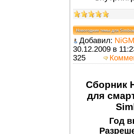
Новогодние темы для Simbian 
Добавил:
NiGM
30.12.2009 в 
325
Комме
Сборник 
для смар
Sim
Год в
Разреш