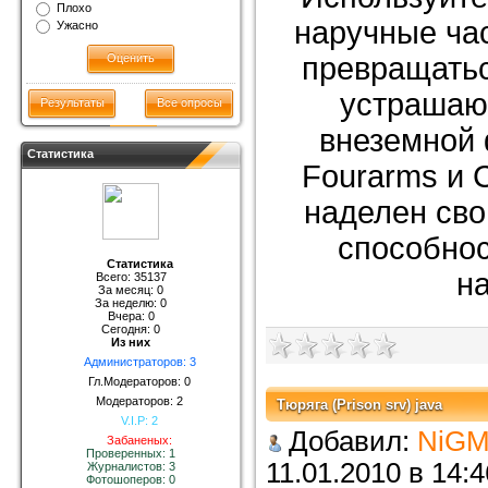
Плохо
наручные час
Ужасно
превращатьс
устрашаю
Результаты
Все опросы
внеземной 
Статистика
Fourarms и 
наделен св
способно
Статистика
н
Всего: 35137
За месяц: 0
За неделю: 0
Вчера: 0
Сегодня: 0
Из них
Администраторов: 3
Гл.Модераторов: 0
Модераторов: 2
Тюряга (Prison srv) java
V.I.P: 2
Добавил:
NiGM
Забаненых:
Проверенных: 1
11.01.2010 в 
Журналистов: 3
Фотошоперов: 0