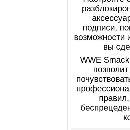
разблокиров
аксессуар
подписи, по
возможности и
вы сде
WWE SmackD
позволит
почувствоват
профессионал
правил,
беспрецеде
к