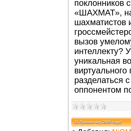
поклонников 
«ШАХМАТ», н
шахматистов 
гроссмейстеро
вызов умелом
интеллекту? У
уникальная в
виртуального 
разделаться 
оппонентом по
10 Лучших игр 2009 года!