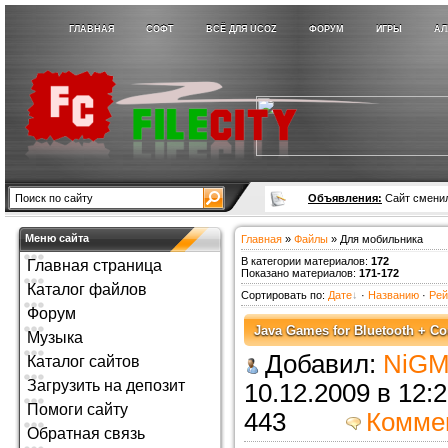
ГЛАВНАЯ
СОФТ
ВСЁ ДЛЯ UCOZ
ФОРУМ
ИГРЫ
АЛ
Объявления:
Сайт сменил
Меню сайта
Главная
»
Файлы
» Для мобильника
В категории материалов
:
172
Главная страница
Показано материалов
:
171-172
Каталог файлов
Сортировать по
:
Дате
·
Названию
·
Рей
Форум
Java Games for Bluetooth + Co
Музыка
Добавил:
NiGM
Каталог сайтов
Загрузить на депозит
10.12.2009 в 
Помоги сайту
443
Комме
Обратная связь