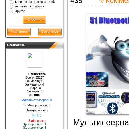
438
Комме
Количество пользователей
Активность форума
Другое
Результаты
Все опросы
Статистика
Статистика
Всего: 35137
За месяц: 0
За неделю: 0
Вчера: 0
Сегодня: 0
Из них
Администраторов: 3
Гл.Модераторов: 0
Модераторов: 2
V.I.P: 2
Мультилеерна
Забаненых:
Проверенных: 1
Журналистов: 3