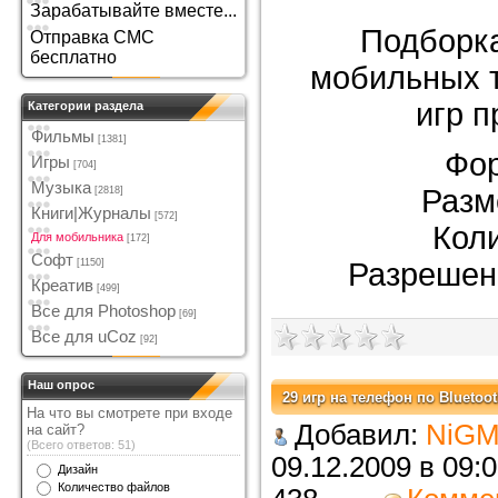
Зарабатывайте вместе...
Подборка
Отправка СМС
бесплатно
мобильных 
игр п
Категории раздела
Фильмы
[1381]
Фор
Игры
[704]
Музыка
Разм
[2818]
Книги|Журналы
[572]
Коли
Для мобильника
[172]
Софт
[1150]
Разрешен
Креатив
[499]
Все для Photoshop
[69]
Все для uCoz
[92]
Наш опрос
29 игр на телефон по Bluetoo
На что вы смотрете при входе
Добавил:
NiGM
на сайт?
(Всего ответов: 51)
09.12.2009 в 
Дизайн
Количество файлов