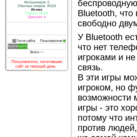
беспроводную
Фотошоперов: 0
Обычных юзеров: 35126
Из них
Bluetooth, что
Парней: 35129
Девушек: 8
свободно двум
У Bluetooth е
Гости сайта
Пользователи
что нет телеф
NaN%
NaN%
Всего —
игроками и не
Пользователи, посетившие
связь.
сайт за текущий день :
В эти игры мо
игроком, но 
возможности 
игры - это хо
потому что ин
против людей